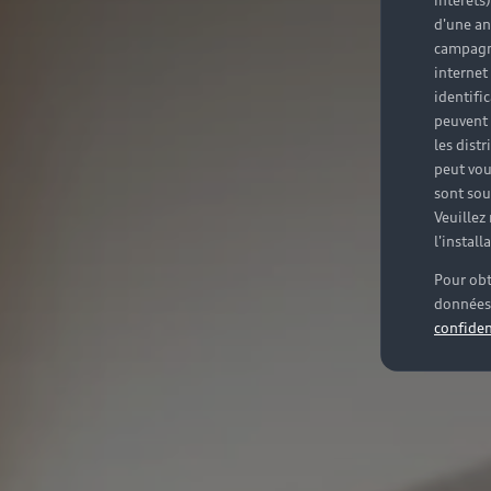
intérêts
d'une an
campagne
internet
identifi
peuvent 
les dist
peut vou
sont souv
Veuillez
l'instal
Pour obt
données 
confiden