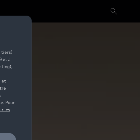
 tiers)
) et à
eting),
 et
tre
e
te. Pour
ur les