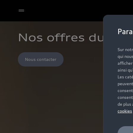
Para
Nos offres du m
Sur notr
qui nous
Nous contacter
affiche
ainsi qu
Les caté
peuvent
consent
consent
de plus
cookies