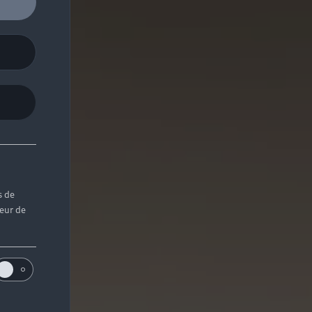
s de
teur de