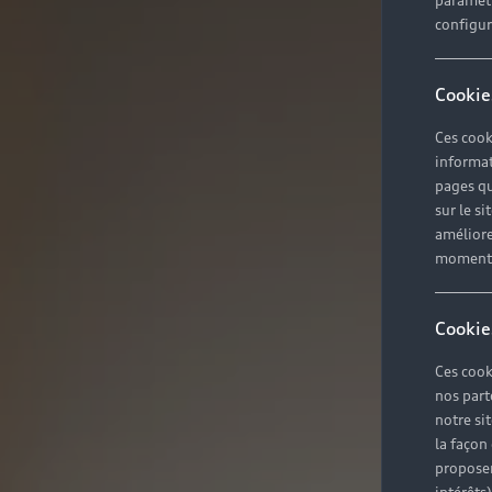
paramètr
configura
Cookie
Ces cook
informat
pages qu
sur le si
améliore
moment r
Cookie
Ces cook
nos part
notre si
la façon
proposer